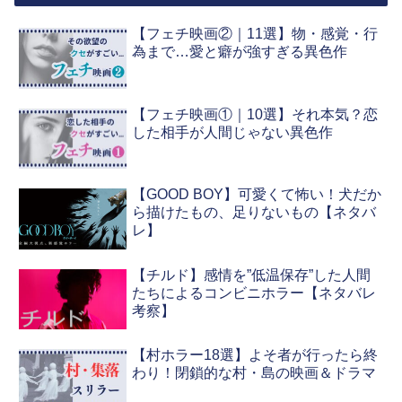
【フェチ映画②｜11選】物・感覚・行
為まで…愛と癖が強すぎる異色作
【フェチ映画①｜10選】それ本気？恋
した相手が人間じゃない異色作
【GOOD BOY】可愛くて怖い！犬だか
ら描けたもの、足りないもの【ネタバ
レ】
【チルド】感情を”低温保存”した人間
たちによるコンビニホラー【ネタバレ
考察】
【村ホラー18選】よそ者が行ったら終
わり！閉鎖的な村・島の映画＆ドラマ