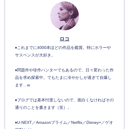
ロコ
♦︎これまでに4000本ほどの作品を鑑賞。特にホラーや
サスペンスが大好き。
♦︎問題作や珍作ハンターでもあるので、日々変わった作
品を求め探索中。でもたまに冷やかしが過ぎて自爆し
ます…w
♦︎ブログでは基本忖度しないので、面白くなければその
通りのことを書きます（笑）。
♦︎U-NEXT／Amazonプライム／Netflix／Disney+／ゲオ