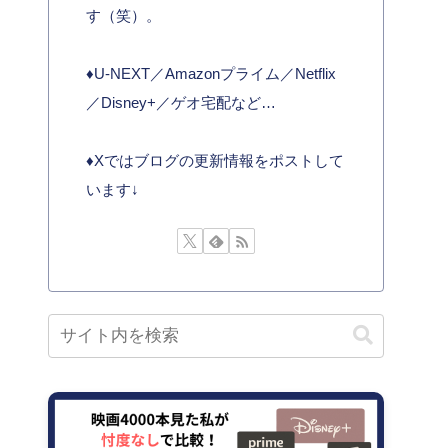
す（笑）。
♦︎U-NEXT／Amazonプライム／Netflix
／Disney+／ゲオ宅配など…
♦︎Xではブログの更新情報をポストして
います↓