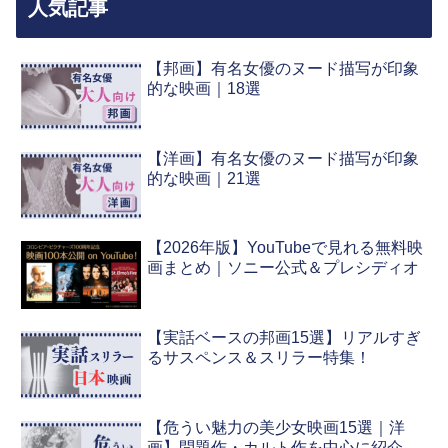
人気記事
【邦画】有名女優のヌード描写が印象
的な映画｜18選
【洋画】有名女優のヌード描写が印象
的な映画｜21選
【2026年版】YouTubeで見れる無料映
画まとめ｜ソニー公式＆プレシディオ
【実話ベースの邦画15選】リアルすぎ
るサスペンス＆スリラー特集！
【危うい魅力の美少女映画15選｜洋
画】問題作・カルト作を中心に紹介