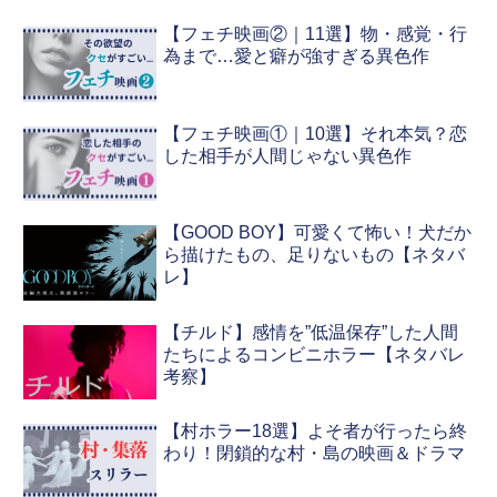
【フェチ映画②｜11選】物・感覚・行
為まで…愛と癖が強すぎる異色作
【フェチ映画①｜10選】それ本気？恋
した相手が人間じゃない異色作
【GOOD BOY】可愛くて怖い！犬だか
ら描けたもの、足りないもの【ネタバ
レ】
【チルド】感情を”低温保存”した人間
たちによるコンビニホラー【ネタバレ
考察】
【村ホラー18選】よそ者が行ったら終
わり！閉鎖的な村・島の映画＆ドラマ