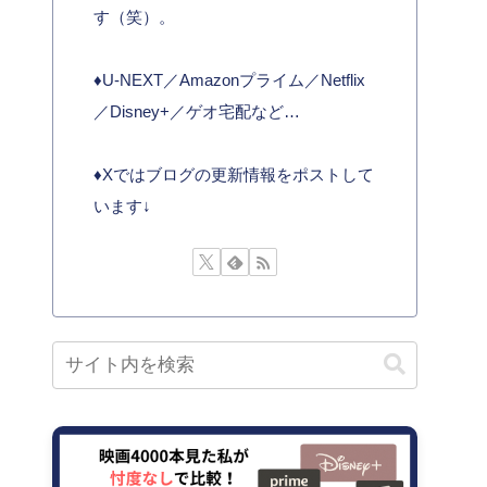
す（笑）。
♦︎U-NEXT／Amazonプライム／Netflix
／Disney+／ゲオ宅配など…
♦︎Xではブログの更新情報をポストして
います↓