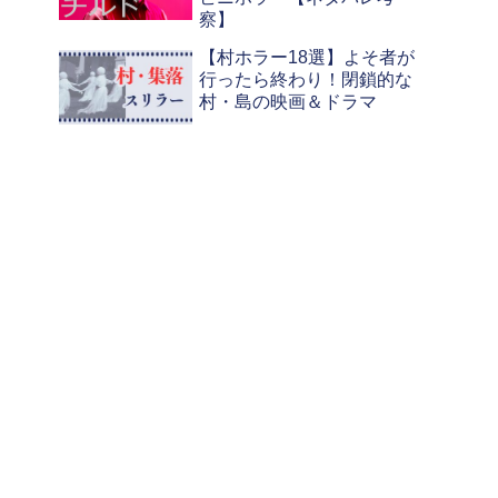
察】
【村ホラー18選】よそ者が
行ったら終わり！閉鎖的な
村・島の映画＆ドラマ