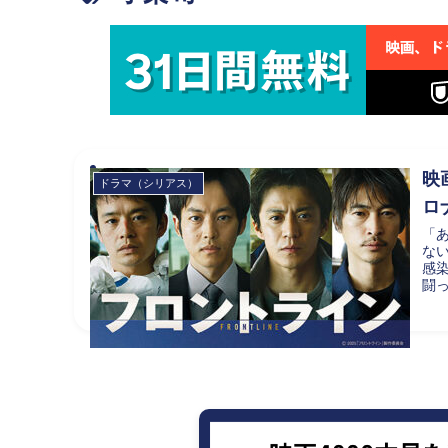
映
ドラマ（シリアス）
ロ
「
な
感
闘っ