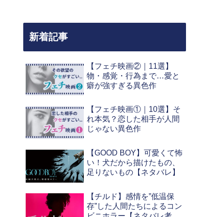
新着記事
【フェチ映画②｜11選】
物・感覚・行為まで…愛と
癖が強すぎる異色作
【フェチ映画①｜10選】そ
れ本気？恋した相手が人間
じゃない異色作
【GOOD BOY】可愛くて怖
い！犬だから描けたもの、
足りないもの【ネタバレ】
【チルド】感情を”低温保
存”した人間たちによるコン
ビニホラー【ネタバレ考