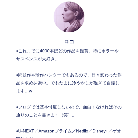
ロコ
♦︎これまでに4000本ほどの作品を鑑賞。特にホラーや
サスペンスが大好き。
♦︎問題作や珍作ハンターでもあるので、日々変わった作
品を求め探索中。でもたまに冷やかしが過ぎて自爆し
ます…w
♦︎ブログでは基本忖度しないので、面白くなければその
通りのことを書きます（笑）。
♦︎U-NEXT／Amazonプライム／Netflix／Disney+／ゲオ