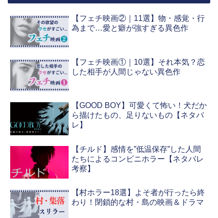
【フェチ映画②｜11選】物・感覚・行
為まで…愛と癖が強すぎる異色作
【フェチ映画①｜10選】それ本気？恋
した相手が人間じゃない異色作
【GOOD BOY】可愛くて怖い！犬だか
ら描けたもの、足りないもの【ネタバ
レ】
【チルド】感情を”低温保存”した人間
たちによるコンビニホラー【ネタバレ
考察】
【村ホラー18選】よそ者が行ったら終
わり！閉鎖的な村・島の映画＆ドラマ