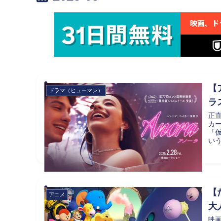
【
ドラマ（ヒューマン）
ラ
正
カ
「
いう
【
アニメ
大
映