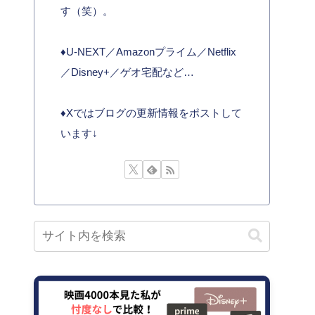
す（笑）。
♦︎U-NEXT／Amazonプライム／Netflix
／Disney+／ゲオ宅配など…
♦︎Xではブログの更新情報をポストして
います↓