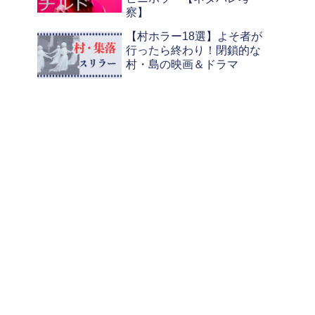
察】
【村ホラー18選】よそ者が
行ったら終わり！閉鎖的な
村・島の映画＆ドラマ