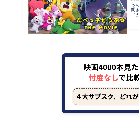
ら
聞
（