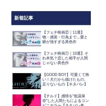
新着記事
【フェチ映画②｜11選】
物・感覚・行為まで…愛と
癖が強すぎる異色作
【フェチ映画①｜10選】そ
れ本気？恋した相手が人間
じゃない異色作
【GOOD BOY】可愛くて怖
い！犬だから描けたもの、
足りないもの【ネタバレ】
【チルド】感情を”低温保
存”した人間たちによるコン
ビニホラー【ネタバレ考