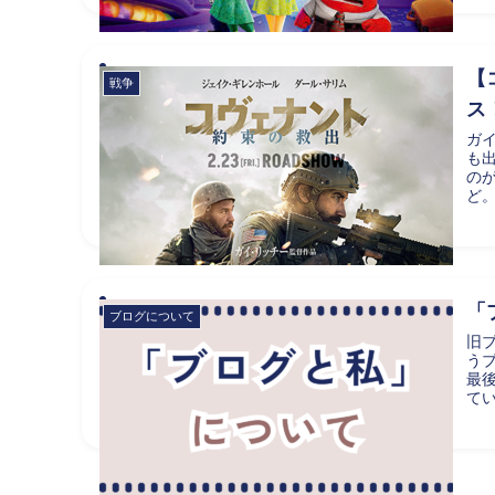
【
戦争
ス
ガ
も
の
ど。
「
ブログについて
旧
う
最
て