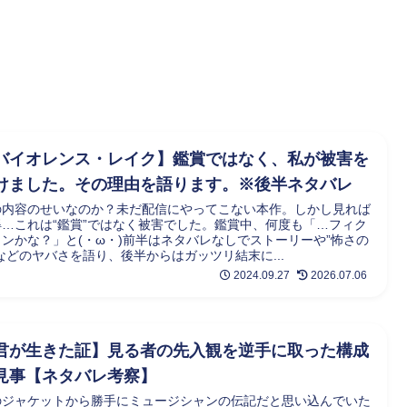
バイオレンス・レイク】鑑賞ではなく、私が被害を
けました。その理由を語ります。※後半ネタバレ
の内容のせいなのか？未だ配信にやってこない本作。しかし見れば
得…これは“鑑賞”ではなく被害でした。鑑賞中、何度も「…フィク
ョンかな？」と(・ω・)前半はネタバレなしでストーリーや”怖さの
などのヤバさを語り、後半からはガッツリ結末に...
2024.09.27
2026.07.06
君が生きた証】見る者の先入観を逆手に取った構成
見事【ネタバレ考察】
のジャケットから勝手にミュージシャンの伝記だと思い込んでいた