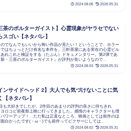
2024.08.06
2026.05.31
三茶のポルターガイスト】心霊現象がヤラセでない
らスゴい【ネタバレ】
なのでなんでもいいから怖い作品が見たい！ということで、ホラー
隈ではちょっとだけ有名な本作を。三軒茶屋にある実在の心霊ビル
、あれこれと検証をする（たぶん）ドキュメンタリー。第2弾であ
『新・三茶のポルターガイスト』が評判が良いようなので...
2024.08.03
2026.05.31
インサイドヘッド 2】大人でも気づけないことに気
く【ネタバレ】
作目も大好きでしたが、2作目のあまりの評判の良さに待ちきれ
、ヨロコビ前夜祭上映に行ってきました。感情のキャラクターも増
てパワーアップ！…ただ私は正直なところ、映画としては前作のほ
面白かったです(・ω・)でも前作ってピクサーにしては...
2024.08.02
2026.05.31