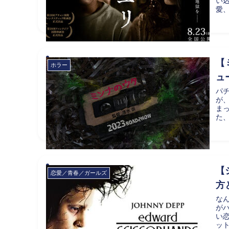
い
愛
【
ホラー
ュ
パ
が
ま
た、
【
恋愛／青春／ガールズ
方
な
が
い
ット