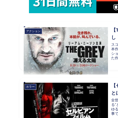
【
アクション
し
ス
本
シ
た
【
ホラー
と
全
る
ゆ
事