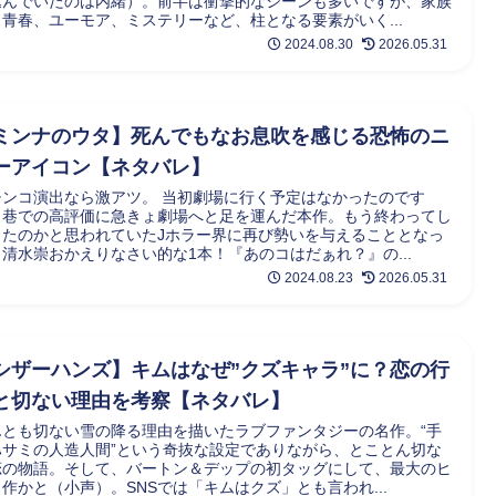
込んでいたのは内緒）。前半は衝撃的なシーンも多いですが、家族
、青春、ユーモア、ミステリーなど、柱となる要素がいく...
2024.08.30
2026.05.31
ミンナのウタ】死んでもなお息吹を感じる恐怖のニ
ーアイコン【ネタバレ】
チンコ演出なら激アツ。 当初劇場に行く予定はなかったのです
、巷での高評価に急きょ劇場へと足を運んだ本作。もう終わってし
ったのかと思われていたJホラー界に再び勢いを与えることとなっ
清水崇おかえりなさい的な1本！『あのコはだぁれ？』の...
2024.08.23
2026.05.31
シザーハンズ】キムはなぜ”クズキャラ”に？恋の行
と切ない理由を考察【ネタバレ】
んとも切ない雪の降る理由を描いたラブファンタジーの名作。“手
ハサミの人造人間”という奇抜な設定でありながら、とことん切な
恋の物語。そして、バートン＆デップの初タッグにして、最大のヒ
作かと（小声）。SNSでは「キムはクズ」とも言われ...