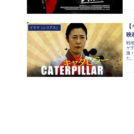
【
ドラマ（シリアス）
映
戦
ゲ
激
た。