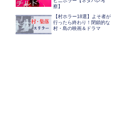
ビニホラー【ネタバレ考
察】
【村ホラー18選】よそ者が
行ったら終わり！閉鎖的な
村・島の映画＆ドラマ