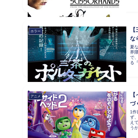
【
ホラー
な
夏
界
で
る
【
アニメ
づ
1
ず
え
うが