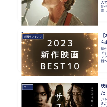
の
動
賞
【
映画ランキング
ら
懐
です
ング
新作
映
ホラー
た
ジ
さ