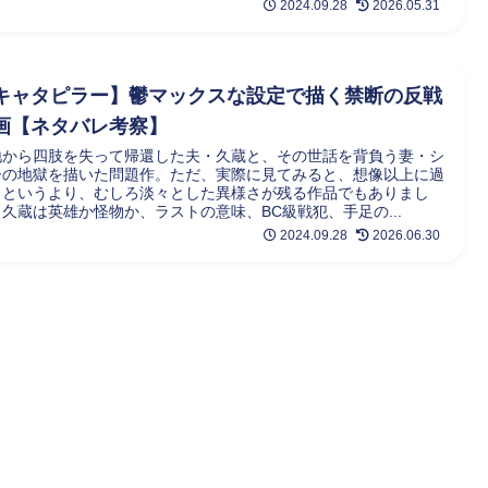
2024.09.28
2026.05.31
キャタピラー】鬱マックスな設定で描く禁断の反戦
画【ネタバレ考察】
地から四肢を失って帰還した夫・久蔵と、その世話を背負う妻・シ
子の地獄を描いた問題作。ただ、実際に見てみると、想像以上に過
！というより、むしろ淡々とした異様さが残る作品でもありまし
久蔵は英雄か怪物か、ラストの意味、BC級戦犯、手足の...
2024.09.28
2026.06.30