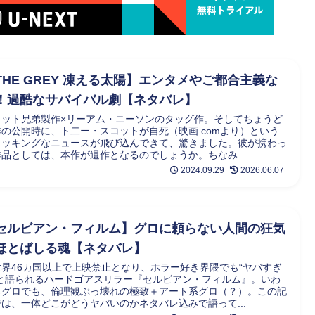
THE GREY 凍える太陽】エンタメやご都合主義な
！過酷なサバイバル劇【ネタバレ】
コット兄弟製作×リーアム・ニーソンのタッグ作。そしてちょうど
作の公開時に、ト二ー・スコットが自死（映画.comより）という
ョッキングなニュースが飛び込んできて、驚きました。彼が携わっ
作品としては、本作が遺作となるのでしょうか。ちなみ...
2024.09.29
2026.06.07
セルビアン・フィルム】グロに頼らない人間の狂気
ほとばしる魂【ネタバレ】
世界46カ国以上で上映禁止となり、ホラー好き界隈でも“ヤバすぎ
”と語られるハードゴアスリラー『セルビアン・フィルム』。いわ
るグロでも、倫理観ぶっ壊れの極致＋アート系グロ（？）。この記
では、一体どこがどうヤバいのかネタバレ込みで語って...