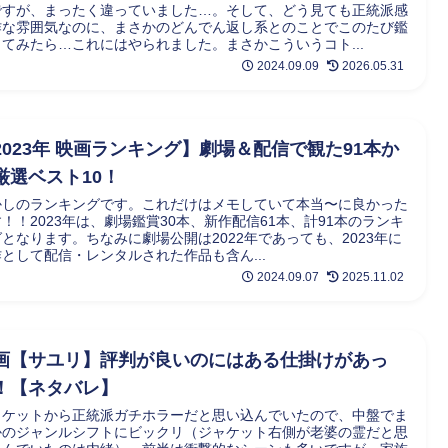
ですが、まったく違っていました…。そして、どう見ても正統派感
作な雰囲気なのに、まさかのどんでん返し系とのことでこのたび鑑
してみたら…これにはやられました。まさかこういうコト...
2024.09.09
2026.05.31
2023年 映画ランキング】劇場＆配信で観た91本か
厳選ベスト10！
かしのランキングです。これだけはメモしていて本当〜に良かった
！！2023年は、劇場鑑賞30本、新作配信61本、計91本のランキ
となります。ちなみに劇場公開は2022年であっても、2023年に
として配信・レンタルされた作品も含ん...
2024.09.07
2025.11.02
画【サユリ】評判が良いのにはある仕掛けがあっ
！【ネタバレ】
ャケットから正統派ガチホラーだと思い込んでいたので、中盤でま
かのジャンルシフトにビックリ（ジャケット右側が老婆の霊だと思