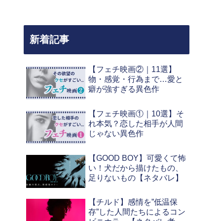
新着記事
【フェチ映画②｜11選】
物・感覚・行為まで…愛と
癖が強すぎる異色作
【フェチ映画①｜10選】そ
れ本気？恋した相手が人間
じゃない異色作
【GOOD BOY】可愛くて怖
い！犬だから描けたもの、
足りないもの【ネタバレ】
【チルド】感情を”低温保
存”した人間たちによるコン