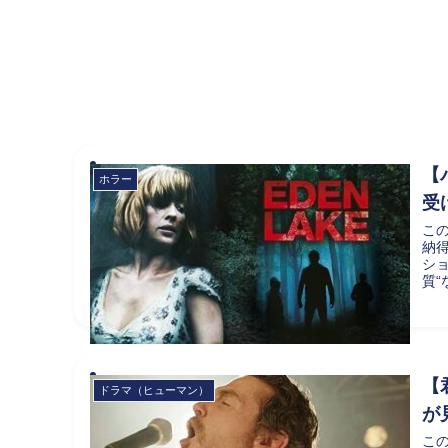
【
ホラー
受
こ
納
シ
質“
【
ドラマ（ヒューマン）
が
こ