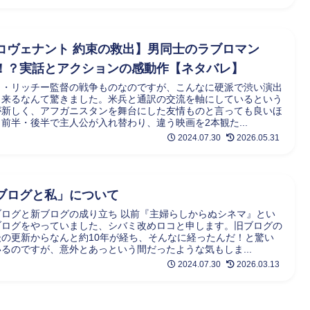
コヴェナント 約束の救出】男同士のラブロマン
！？実話とアクションの感動作【ネタバレ】
イ・リッチー監督の戦争ものなのですが、こんなに硬派で渋い演出
出来るなんて驚きました。米兵と通訳の交流を軸にしているという
が新しく、アフガニスタンを舞台にした友情ものと言っても良いほ
前半・後半で主人公が入れ替わり、違う映画を2本観た...
2024.07.30
2026.05.31
ブログと私」について
ブログと新ブログの成り立ち 以前『主婦らしからぬシネマ』とい
ブログをやっていました、シバミ改めロコと申します。旧ブログの
後の更新からなんと約10年が経ち、そんなに経ったんだ！と驚い
いるのですが、意外とあっという間だったような気もしま...
2024.07.30
2026.03.13