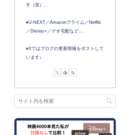
す（笑）。
♦︎U-NEXT／Amazonプライム／Netflix
／Disney+／ゲオ宅配など…
♦︎Xではブログの更新情報をポストして
います↓