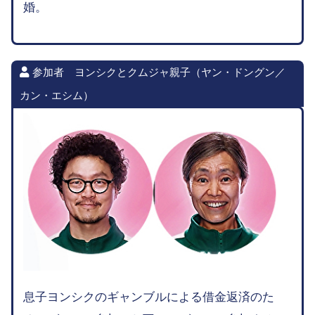
婚。
参加者 ヨンシクとクムジャ親子（ヤン・ドングン／
カン・エシム）
息子ヨンシクのギャンブルによる借金返済のた