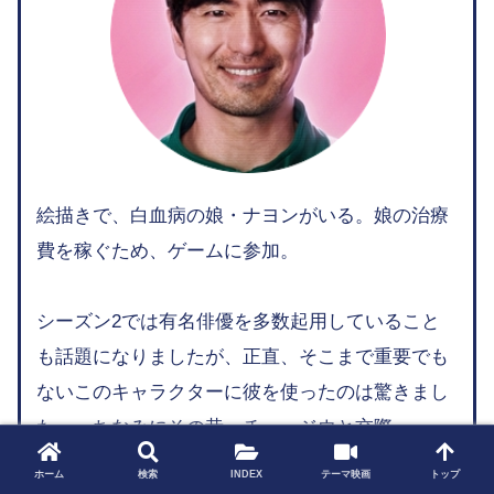
絵描きで、白血病の娘・ナヨンがいる。娘の治療
費を稼ぐため、ゲームに参加。
シーズン2では有名俳優を多数起用していること
も話題になりましたが、正直、そこまで重要でも
ないこのキャラクターに彼を使ったのは驚きまし
た…。ちなみにその昔、チェ・ジウと交際。
ホーム
検索
INDEX
テーマ映画
トップ