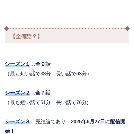
【全何話？】
シーズン１
…
全９話
わ
（最も短い
話
で33分、長い話で63分）
シーズン２
…
全７話
（最も短い話で51分、長い話で76分)
シーズン３
…完結編であり、
2025年6月27日に配信開
始！