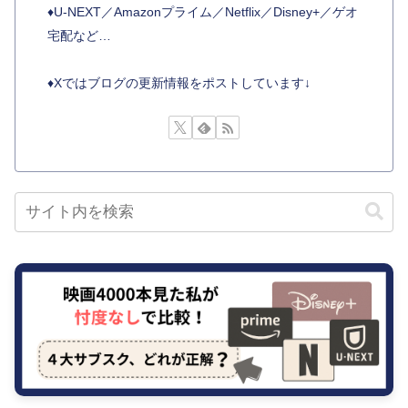
♦︎U-NEXT／Amazonプライム／Netflix／Disney+／ゲオ
宅配など…
♦︎Xではブログの更新情報をポストしています↓