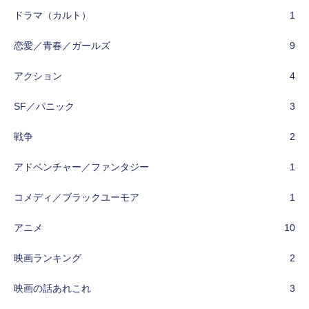
ドラマ（カルト）
1
恋愛／青春／ガールズ
9
アクション
4
SF／パニック
3
戦争
2
アドベンチャー／ファンタジー
1
コメディ／ブラックユーモア
1
アニメ
10
映画ランキング
2
映画の話あれこれ
3