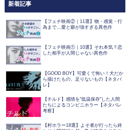
新着記事
【フェチ映画②｜11選】物・感覚・行
為まで…愛と癖が強すぎる異色作
【フェチ映画①｜10選】それ本気？恋
した相手が人間じゃない異色作
【GOOD BOY】可愛くて怖い！犬だか
ら描けたもの、足りないもの【ネタバ
レ】
【チルド】感情を”低温保存”した人間
たちによるコンビニホラー【ネタバレ
考察】
【村ホラー18選】よそ者が行ったら終